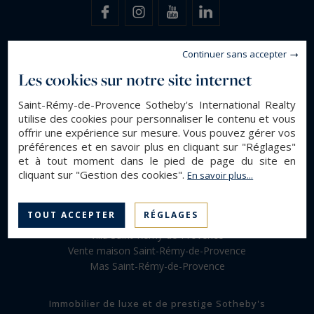
Continuer sans accepter
Les cookies sur notre site internet
Saint-Rémy-de-Provence Sotheby's International Realty
Sotheby's International Realty Saint Rémy de
utilise des cookies pour personnaliser le contenu et vous
Provence, votre spécialiste de l'immobilier de luxe
offrir une expérience sur mesure. Vous pouvez gérer vos
préférences et en savoir plus en cliquant sur "Réglages"
dans la région d'Aix en Provence
et à tout moment dans le pied de page du site en
cliquant sur "Gestion des cookies".
En savoir plus...
Immobilier luxe Eygalières
Immobilier Alpilles
TOUT ACCEPTER
RÉGLAGES
Location maison Saint-Rémy-de-Provence
Villa Saint-Rémy-de-Provence
Vente maison Saint-Rémy-de-Provence
Mas Saint-Rémy-de-Provence
Immobilier de luxe et de prestige Sotheby's