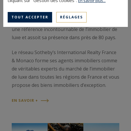
cliquant sur "Gestion des cookies".
En savoir plus...
encore penthouse et appartement haut de
gamme, le réseau Sotheby’s International Realty
TOUT ACCEPTER
RÉGLAGES
France & Monaco est devenue au fil des année
une référence incontournable de l’immobilier de
luxe et assoit sa présence dans près de 80 pays.
Le réseau Sotheby’s International Realty France
& Monaco forme ses agents immobiliers comme
de véritables experts du marché de l’immobilier
de luxe dans toutes les régions de France et vous
propose des biens immobiliers d’exception.
EN SAVOIR +