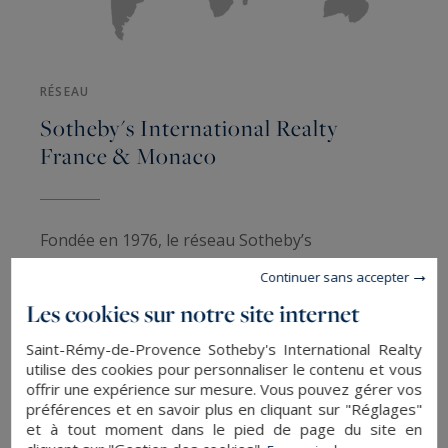
RÉSEAU
Sotheby's International Realty
France & Monaco
Fondée en 1976, le réseau Sotheby’s
International Realty France & Monaco est un
Continuer sans accepter
réseau d’agences immobilières de luxe. Présente
Les cookies sur notre site internet
dans de nombreuses régions françaises et dans
Saint-Rémy-de-Provence Sotheby's International Realty
la principauté de Monaco. Il propose une large
utilise des cookies pour personnaliser le contenu et vous
sélection de biens immobiliers de luxe : chalets à
offrir une expérience sur mesure. Vous pouvez gérer vos
la montagne, hôtels particuliers, domaine
préférences et en savoir plus en cliquant sur "Réglages"
et à tout moment dans le pied de page du site en
viticole, villas et maisons d’exception en bords ou