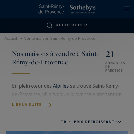
Panneau de gestion des cookies
RECHERCHER
Accueil
>
Vente maison Saint-Rémy-de-Provence
21
Nos maisons à vendre à Saint-
Rémy-de-Provence
ANNONCES
DE
PRESTIGE
En plein cœur des
Alpilles
se trouve Saint-Rémy-
de-Provence, ville typique provençale abritant un
patrimoine naturel et culturel exceptionnel.
LIRE LA SUITE
Riche de par son architecture locale faisant
encore aujourd’hui sa renommée, cette
TRI :
commune attire de plus en plus de personnes, ce