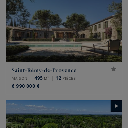
nouvelle maison à Saint-Rémy-de-Provence, où
le confort et la qualité de vie sont au cœur de
notre sélection
Saint-Rémy-de-Provence
495
12
MAISON
M²
PIÈCES
6 990 000 €