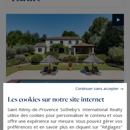
Continuer sans accepter
Les cookies sur notre site internet
Saint-Rémy-de-Provence
268
6
MAISON
M²
PIÈCES
Saint-Rémy-de-Provence Sotheby's International Realty
utilise des cookies pour personnaliser le contenu et vous
2 450 000 €
offrir une expérience sur mesure. Vous pouvez gérer vos
préférences et en savoir plus en cliquant sur "Réglages"