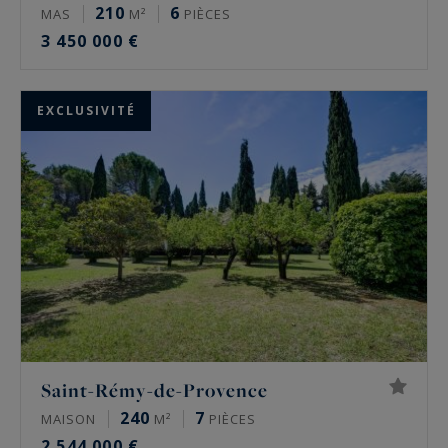
210
6
MAS
M²
PIÈCES
3 450 000 €
EXCLUSIVITÉ
Saint-Rémy-de-Provence
240
7
MAISON
M²
PIÈCES
2 544 000 €