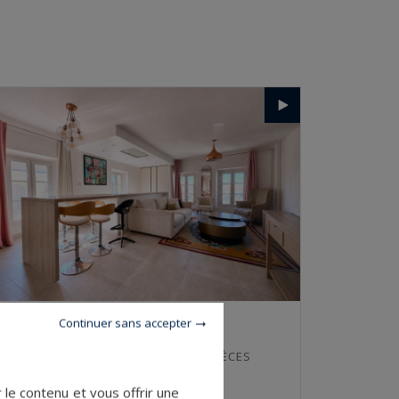
Avignon
Continuer sans accepter
105.73
4
APPARTEMENT
M²
PIÈCES
395 000 €
le contenu et vous offrir une