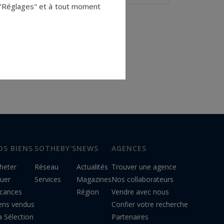
 "Réglages" et à tout moment
OS BIENS
SOTHEBY'S
NEWS
AGENCES
heter
Réseau
Actualités
Trouver une agence
uer
Services
Magazines
Nos collaborateurs
cances
Région
Vendre avec nous
ens vendus
Confier votre recherche
 Sélection
Partenaires