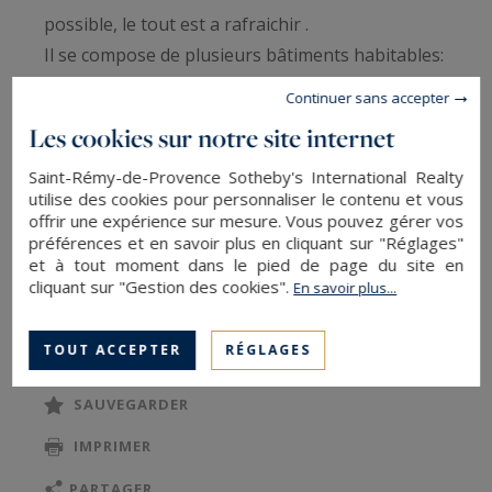
possible, le tout est a rafraichir .
Il se compose de plusieurs bâtiments habitables:
- une bastide XVIII DE 398m2 sur 3 niveaux avec
Continuer sans accepter
piscine
Les cookies sur notre site internet
- une deuxième maison attenante de 200m2,
Saint-Rémy-de-Provence Sotheby's International Realty
élevé d un étage avec piscine .
utilise des cookies pour personnaliser le contenu et vous
- une maison de gardien de 70m2
offrir une expérience sur mesure. Vous pouvez gérer vos
- une maison de plain pied de 70m2.
préférences et en savoir plus en cliquant sur "Réglages"
et à tout moment dans le pied de page du site en
- annexes
cliquant sur "Gestion des cookies".
En savoir plus...
- les bâtiments n ont pas de vides sanitaires ni de
LIRE LA SUITE
sous sol
TOUT ACCEPTER
RÉGLAGES
Le rez-de-chaussée de la bastide se compose de
droite à gauche :
SAUVEGARDER
d'un débarras, un bureau, un salon, l'entrée, une
IMPRIMER
salle à manger, une cuisine,buanderie
et une petite cave ,
PARTAGER