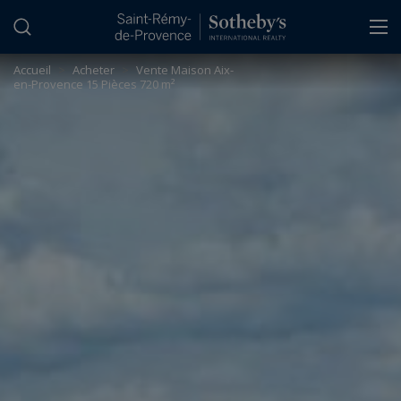
Panneau de gestion des cookies
Accueil
>
Acheter
>
Vente Maison Aix-
en-Provence 15 Pièces 720 m²