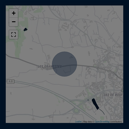
+
−
Leaflet
|
Map data ©
OpenStreetMap
contributors