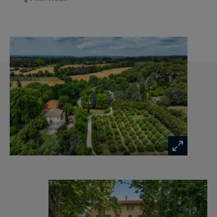
Au premier étage
un couloir,trois chambres,salle de bain un
dégagement avec placards,
au deuxième étage
d'un séjour avec coin cuisine, sol parquet et terre
cuire, un bureau, quatre chambres.
la deuxième maison attenante se compose
d'une grande verrière jardin d hiver,grand
sejour,cuisine salle a manger,bureau,suite
parentale.A l étage bureau et 3 chambres .
Un très beau parc paysage avec des arbres
centenaires(platanes,oliviers,etc...).
Le domaine est sur fosse septique,eau du canal.
mandat 1381