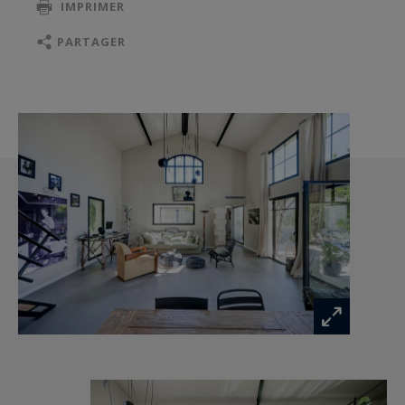
IMPRIMER
principale que secondaire.
PARTAGER