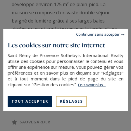
développe environ 175 m² de plain-pied. La
maison se compose d’un vaste double séjour
baigné de lumière grâce à ses larges baies
vitrées ouvrant sur la terrasse et le jardin, d’une
Continuer sans accepter
cuisine américaine entièrement équipée, ainsi
Les cookies sur notre site internet
que de quatre chambres, dont une suite
indépendante d'environ 16m2, parfaite pour
Saint-Rémy-de-Provence Sotheby's International Realty
utilise des cookies pour personnaliser le contenu et vous
accueillir famille ou invités.
offrir une expérience sur mesure. Vous pouvez gérer vos
Une belle mezzanine (18m2) surplombant les
préférences et en savoir plus en cliquant sur "Réglages"
pièces de vie propose un agréable espace TV,
et à tout moment dans le pied de page du site en
cliquant sur "Gestion des cookies".
En savoir plus...
bureau ou salle de jeux selon vos envies.
Le jardin, soigneusement arboré et sans vis-à-
LIRE LA SUITE
TOUT ACCEPTER
RÉGLAGES
vis, est agrémenté d’une piscine offrant un lieu
de détente privilégié. L’ensemble est en parfait
état et bénéficie d’un emplacement recherché.
SAUVEGARDER
Cette propriété séduira autant en résidence