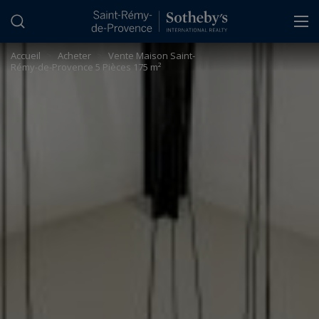
Panneau de gestion des cookies
Accueil
>
Acheter
>
Vente Maison Saint-
Rémy-de-Provence 5 Pièces 175 m²