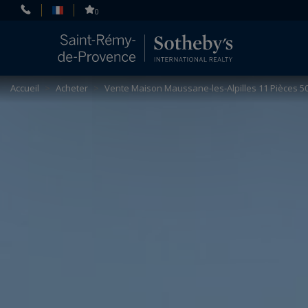
Panneau de gestion des cookies
0
Accueil
>
Acheter
>
Vente Maison Maussane-les-Alpilles 11 Pièces 5