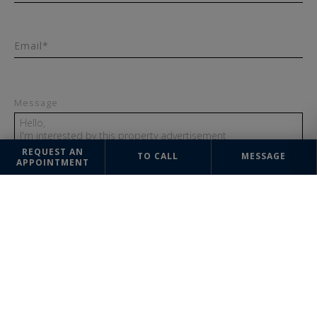
+33
Email*
Message
REQUEST AN
TO CALL
MESSAGE
APPOINTMENT
SEND
The information collected on this form is saved in a file computerized
by the company Saint-Rémy-de-Provence Sotheby's International Realty
or managing and tracking your request. In accordance with the law
"Informatique et Liberté", you can exercise your right of access to the