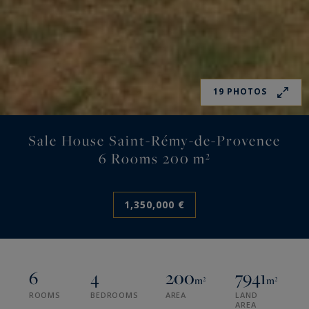
19 PHOTOS
Sale House Saint-Rémy-de-Provence
6 Rooms 200 m²
1,350,000 €
6
4
200
7941
m²
m²
ROOMS
BEDROOMS
AREA
LAND
AREA