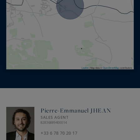
Leaflet
|
Map data ©
OpenStreetMap
contributors
Pierre-Emmanuel JHEAN
SALES AGENT
82836889400014
+33 6 78 70 20 17