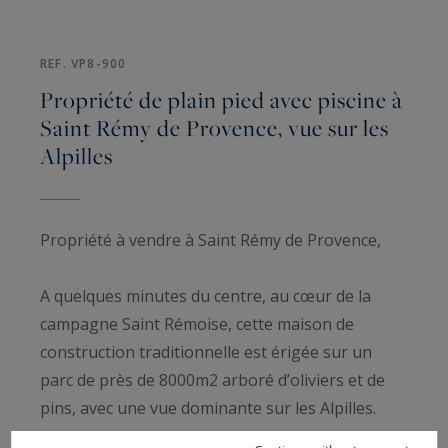
REF. VP8-900
Propriété de plain pied avec piscine à
Saint Rémy de Provence, vue sur les
Alpilles
Propriété à vendre à Saint Rémy de Provence,
A quelques minutes du centre, au cœur de la
campagne Saint Rémoise, cette maison de
construction traditionnelle est érigée sur un
parc de près de 8000m2 arboré d’oliviers et de
pins, avec une vue dominante sur les Alpilles.