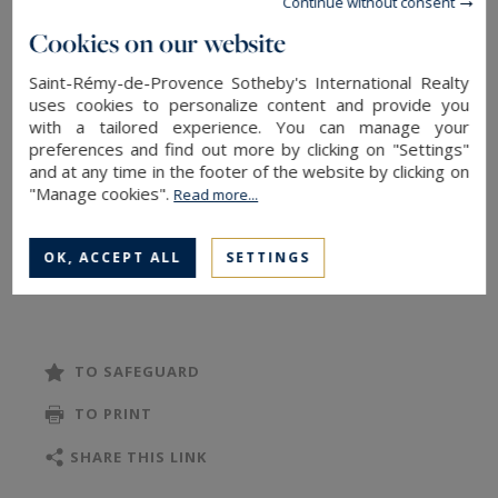
Continue without consent
Avec plus de 400m2 de bâti total, cette demeure
Cookies on our website
développe environ 200 m2 d’espaces de vie en
plain-pied, ouvert sur une terrasse avec piscine.
Saint-Rémy-de-Provence Sotheby's International Realty
uses cookies to personalize content and provide you
with a tailored experience. You can manage your
L’intérieur bénéficie d’un vaste salon avec
preferences and find out more by clicking on "Settings"
and at any time in the footer of the website by clicking on
cheminée plein sud, une cuisine semi ouverte et
"Manage cookies".
Read more...
équipée, 4 chambres avec chacune leur salle
d’eau et une seconde pièce de vie avec cuisine
OK, ACCEPT ALL
SETTINGS
ouverte, permettant ainsi de bénéficier d’un
READ MORE
espace privatif au sein de la maison, ou de
profiter d’une cinquième chambre. Hauteurs
sous plafond, larges ouvertures, poutres
TO SAFEGUARD
anciennes et moulures aux portes confèrent à ce
TO PRINT
bien l’authenticité locale.
SHARE THIS LINK
Le sous-sol, semi enterré dans sa partie nord,