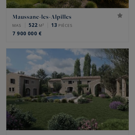
Maussane-les-Alpilles
522
13
MAS
M²
PIÈCES
7 900 000 €