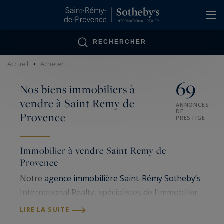
Panneau de gestion des cookies
RECHERCHER
Accueil
>
Acheter
69
Nos biens immobiliers à
vendre à Saint Remy de
ANNONCES
DE
Provence
PRESTIGE
Immobilier à vendre Saint Remy de
Provence
Notre
agence immobilière Saint-Rémy Sotheby’s
International Realty, spécialistes de l’immobilier
de luxe à Saint Rémy de Provence et ses environs
LIRE LA SUITE
proposent une large sélection de
villas
,
maisons