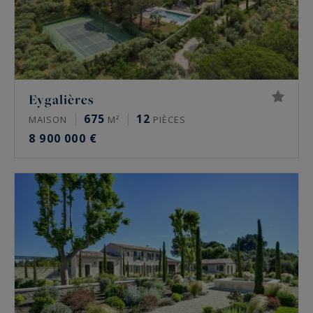
Eygalières
675
12
MAISON
M²
PIÈCES
8 900 000 €