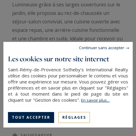
Lumineuse grâce à ses larges ouvertures sur le
jardin, elle propose au rez-de-chaussée un
séjour-salon convivial, une cuisine ouverte avec
espace repas, une arrière-cuisine fonctionnelle
et une chambre en suite, idéale pour recevoir ou
pour une vie de plain-pied.
Continuer sans accepter
À l’étage, trois chambres supplémentaires
Les cookies sur notre site internet
disposent chacune de leur salle de bains ou salle
Saint-Rémy-de-Provence Sotheby's International Realty
d’eau avec toilettes et de rangements/dressings,
utilise des cookies pour personnaliser le contenu et vous
assurant confort et indépendance.
offrir une expérience sur mesure. Vous pouvez gérer vos
préférences et en savoir plus en cliquant sur "Réglages"
Charmant jardin arboré et fleuri de plus de
et à tout moment dans le pied de page du site en
500m2, agrémenté d'une jolie piscine de type
cliquant sur "Gestion des cookies".
En savoir plus...
bassin,
LIRE LA SUITE
Deux places de stationnement complètent ce
TOUT ACCEPTER
RÉGLAGES
bien, apprécié pour son emplacement recherché,
à la fois proche du centre et au calme.
SAUVEGARDER