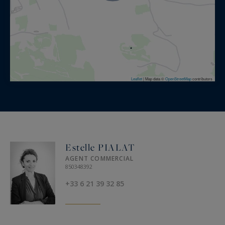
Leaflet
|
Map data ©
OpenStreetMap
contributors
Estelle PIALAT
AGENT COMMERCIAL
850348392
+33 6 21 39 32 85